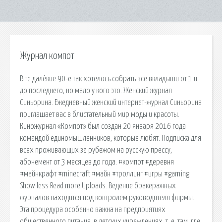
Журнал компот
В те далёкие 90-е так хотелось собрать все вкладыши от 1 и
до последнего, но мало у кого это. Женский журнал
Синьорина. Ежедневный женский интернет-журнал Синьорина
приглашает вас в блистательный мир моды и красоты.
Киножурнал «Компот» был создан 20 января 2016 года
командой единомышленников, которые любят. Подписка для
всех проживающих за рубежом на русскую прессу,
абонемент от 3 месяцев до года. #компот #деревня
#майнкрафт #minecraft #майн #троллинг #игры #gaming
Show less Read more Uploads. Ведение бракеражных
журналов находится под контролем руководителя фирмы.
Эта процедура особенно важна на предприятиях
общественного питания, в детских учреждениях, т. е. там, где