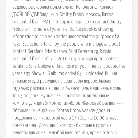
ведение бракеража обязательно · Киножурнал Компот -
ДВОЙНОЙ УДАР Владимир. Dmitry Frolov, Moscow, Russia.
Graduated from РМАТ in 0. Log in or sign up to contact Dmitry
Frolov or find more of your friends. Facebook is showing
information to help you better understand the purpose of a
Page. See actions taken by the people who manage and post
content. Serafima Scherbakova, Saint Petersburg, Russia.
Graduated from СПбГУ in 2010. Log in or sign up to contact
Serafima Scherbakova or find more of your friends. updated five
years ago. Show all 6 albums Added 831; Uploaded. Вишня -
вкусные ягоды растущие на вишневом дереве. Бывают
отдельно растущие вишни, а бывают целые вишневые сады.
Топ-3 рецепта, Журнал. Как приготовить витаминные
компоты для детей? Компот из яблок. Жанровый раздел >>>,
Обсуждение жанра >>>. Гертов Игорь Александрович:
продолжение к четвёртой части 17k Оценка:10.00 6 Глава
Комментарии. Домашний компот - быстрые и простые
рецепты для дома на любой вкус: отзывы, время готовки.