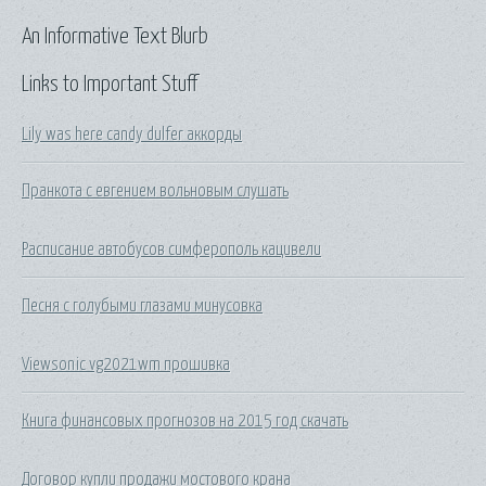
An Informative Text Blurb
Links to Important Stuff
Lily was here candy dulfer аккорды
Пранкота с евгением вольновым слушать
Расписание автобусов симферополь кацивели
Песня с голубыми глазами минусовка
Viewsonic vg2021wm прошивка
Книга финансовых прогнозов на 2015 год скачать
Договор купли продажи мостового крана