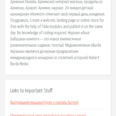
Армения Онлайн, Армянский интернет магазин, продукты из
Армении, Арарат, Армяне, журнал. 20 января детский
киножурнал «Компот» отмечает свой первый день рождения.
Поздравить. Create a website, landing page or online store for
free with the help of Tilda modules and publish it on the same
day. No knowledge of coding required. Журнал «Лиза.
Бабушкин компот» — это новое ежемесячное
развлекательное издание, толстый. Медиакомпания «Burda
Украина» является дочерним предприятием
международного концерна со столетней историей Hubert
Burda Media.
Links to Important Stuff
Виртуальная машина hyper v скачать torrent
Презентация на тему английские писатели скачать