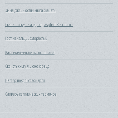
Эмма джейн остин книга скачать
Скачать игру на андроид asphalt 8 airborne
Гост на кальций хлористый
Как переименовать лист в excel
Скачать книгу я и оно фрейд
Мастер шеф 1 сезон дети
Словарь католических терминов