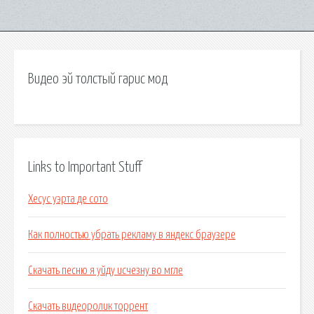
Видео эй толстый гарис мод
Links to Important Stuff
Хесус уэрта де сото
Как полностью убрать рекламу в яндекс браузере
Скачать песню я уйду исчезну во мгле
Скачать видеоролик торрент