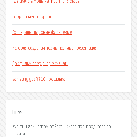
Где скачать моды на mount and blade
Торрент мегаторрент
Гост краны шаровые фланцевые
История создания поэмы полтава презентация
Док фильм deep purple скачать
Samsung gt s3310 прошивка
Links
Купить шапки оптом от Российского производителя по
низким.