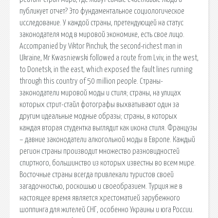
публикует отчет? Это фундаментальное социологическое
исследование. У каждой страны, претендующей на статус
законодателя мод в мировой экономике, есть свое лицо.
Accompanied by Viktor Pinchuk, the second-richest man in
Ukraine, Mr Kwasniewski followed a route from Lviv, in the west,
to Donetsk, in the east, which exposed the fault lines running
through this country of 50 million people. Страны-
законодатели мировой моды и стиля; страны, на улицах
которых стрит-стайл фотографы выхватывают один за
другим идеальные модные образы; страны, в которых
каждая вторая студентка выглядит как икона стиля. Французы
– давние законодатели алкогольной моды в Европе. Каждый
регион страны производит множество разновидностей
спиртного, большинство из которых известны во всем мире.
Восточные страны всегда привлекали туристов своей
загадочностью, роскошью и своеобразием. Турция же в
настоящее время является хрестоматией зарубежного
шоппинга для жителей СНГ, особенно Украины и юга России.