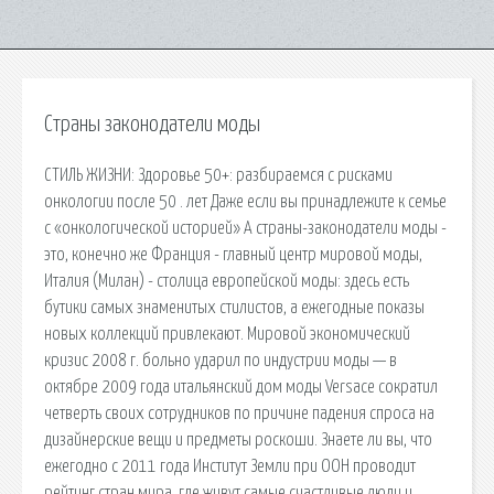
Страны законодатели моды
СТИЛЬ ЖИЗНИ: Здоровье 50+: разбираемся с рисками
онкологии после 50 . лет Даже если вы принадлежите к семье
с «онкологической историей» А страны-законодатели моды -
это, конечно же Франция - главный центр мировой моды,
Италия (Милан) - столица европейской моды: здесь есть
бутики самых знаменитых стилистов, а ежегодные показы
новых коллекций привлекают. Мировой экономический
кризис 2008 г. больно ударил по индустрии моды — в
октябре 2009 года итальянский дом моды Versace сократил
четверть своих сотрудников по причине падения спроса на
дизайнерские вещи и предметы роскоши. Знаете ли вы, что
ежегодно с 2011 года Институт Земли при ООН проводит
рейтинг стран мира, где живут самые счастливые люди и