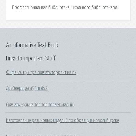
Профессиональная библиотека школьного библиотекаря.
An Informative Text Blurb
Links to Important Stuff
Фифа 2015 игра скачать торрент на пк
Драйвера ga a55m ds2
Скачать музыка топ топ топает малыш
Изготовление резиновых изделий по образцу в новосибирске