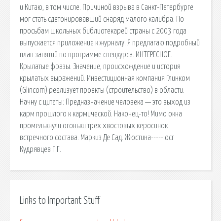
и Китаю, в том числе. Причиной взрыва в Санкт-Петербурге
мог стать сдетонировавший снаряд малого калибра. По
просьбам школьных библиотекарей страны с 2003 года
выпускается приложение к журналу. Я предлагаю подробный
план занятий по программе спецкурса. ИНТЕРЕСНОЕ.
Крылатые фразы. Значение, происхождение и история
крылатых выражений. Инвестиционная компания Глинком
(Glincom) реализует проекты (строительство) в области.
Начну с цитаты: Предназначение человека — это выход из
карм прошлого к кармической. Наконец-то! Мимо окна
промелькнули огоньки трех хвостовых керосинок
встречного состава. Маркиз Де Сад. Жюстина----- ocr
Кудрявцев Г.Г.
Links to Important Stuff