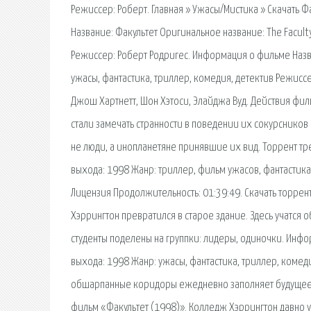
Режиссер: Роберт. Главная » Ужасы/Мистика » Скачать Ф
Название: Факультет Оригинальное название: The Facult
Режиссер: Роберт Родригес. Информация о фильме Назва
ужасы, фантастика, триллер, комедия, детектив Режиссе
Джош Хартнетт, Шон Хэтоси, Элайджа Вуд. Действия фи
стали замечать странности в поведении их сокурсников и
не люди, а инопланетяне принявшие их вид. Торрент тре
выхода: 1998 Жанр: триллер, фильм ужасов, фантасти
Лицензия Продолжительность: 01:39:49. Скачать торрен
Хэррингтон превратился в старое здание. Здесь учатся 
студенты поделены на группки: лидеры, одиночки. Инфо
выхода: 1998 Жанр: ужасы, фантастика, триллер, комед
обшарпанные коридоры ежедневно заполняет будущее. 
фильм «Факультет (1998)». Колледж Хэррингтон давно