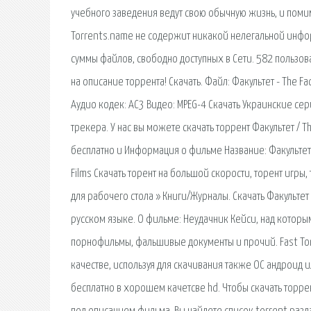
учебного заведения ведут свою обычную жизнь, и помим
Torrents.name не содержит никакой нелегальной инфо
суммы файлов, свободно доступных в Сети. 582 пользо
на описание торрента! Скачать. Файл: Факультет - The F
Аудио кодек: AC3 Видео: MPEG-4 Скачать Украинские с
трекера. У нас вы можете скачать торрент Факультет / T
бесплатно и Информация о фильме Название: Факультет 
Films Скачать торент на большой скорости, торент игры,
для рабочего стола » Книги/Журналы. Скачать Факультет
русском языке. О фильме: Неудачник Кейси, над которым
порнофильмы, фальшивые документы и прочий. Fast To
качестве, используя для скачивания также ОС андроид и
бесплатно в хорошем качетсве hd. Чтобы скачать торрен