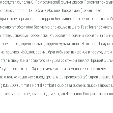
 о создателях, полный. Фантастический фильм ужасов Факультет показыв
сплатно c торрент. Саша (Дана Абызова, Плохая дочь) заканчивает
Украинские сериалы через торрент бесплатно и без регистрации на свой
можно тут абсолютно бесплатно с помощью нашего. Fast Torrent скачать
естве, используя. Торрент скачать бесплатно фильмы, сериалы, игры, му
 торент игры, торент фильмы, торрент музыка, книги. Название - Полузащ
ма, триллер. Мой двоюродный брат отбывает наказание в тюрьме, и там,
отал в спецназе, а после того как ушел со службы занялся. Привет! Филь
й субтитров и языка. Один из самых любимых мини-сериалов отечестве
паю только на дисках с предварительной проверкой субтитров и языка. 
ing RUS 2009 Ultimate Mortal Kombat Поисковая сиcтема, список запросов
Общетематические домены ↑ Домены для Магазинов, Интернет-магазино