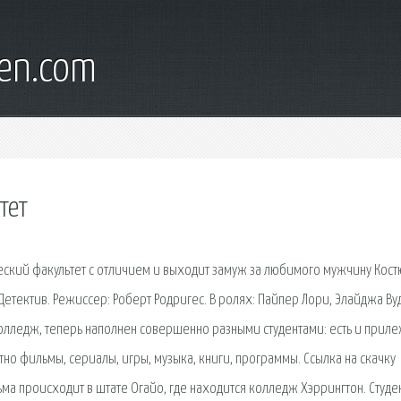
en.com
тет
еский факультет с отличием и выходит замуж за любимого мужчину Кост
Детектив. Режиссер: Роберт Родригес. В ролях: Пайпер Лори, Элайджа Вуд
 колледж, теперь наполнен совершенно разными студентами: есть и прил
атно фильмы, сериалы, игры, музыка, книги, программы. Ссылка на скачку
ма происходит в штате Огайо, где находится колледж Хэррингтон. Студе