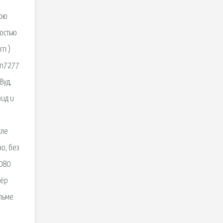
вою
ностью
rn )
man7277
Вуд,
вид и
сле
но, без
1080
сёр
ильме