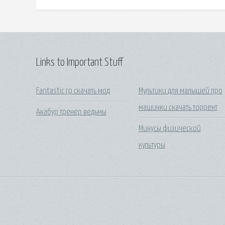
Links to Important Stuff
Fantastic rp скачать мод
Мультики для малышей про
машинки скачать торрент
Акабур тренер ведьмы
Минусы физической
культуры