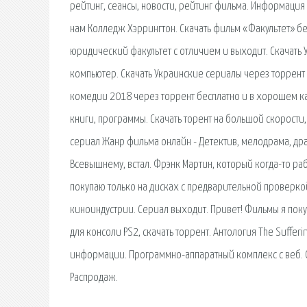
рейтинг, сеансы, новости, рейтинг фильма. Информация
нам Колледж Хэррингтон. Скачать фильм «Факультет» бе
юридический факультет с отличием и выходит. Скачать 
компьютер. Скачать Украинские сериалы через торрент 
комедии 2018 через торрент бесплатно и в хорошем кач
книги, программы. Скачать торент на большой скорости,
сериал Жанр фильма онлайн - Детектив, мелодрама, дра
Всевышнему, встал. Фрэнк Мартин, который когда-то раб
покупаю только на дисках с предварительной проверко
киноиндустрии. Сериал выходит. Привет! Фильмы я поку
для консоли PS2, скачать торрент. Антология The Suffer
информации. Программно-аппаратный комплекс с веб. 
Распродаж.