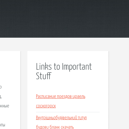
Links to Important
Stuff
ю
,
Расписание поездов ираель
ежные
сосногорск
Внутрішньобудівельний титул
нты
будови бланк скачать