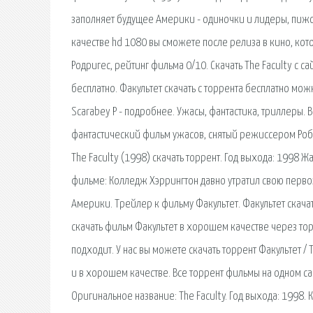
заполняет будущее Америки - одиночки и лидеры, пижо
качестве hd 1080 вы сможете после релиза в кино, кот
Родригес, рейтинг фильма 0/10. Скачать The Faculty с са
бесплатно. Факультет скачать с торрента бесплатно можн
Scarabey P - подробнее. Ужасы, фантастика, триллеры. 
фантастический фильм ужасов, снятый режиссером Робе
The Faculty (1998) скачать торрент. Год выхода: 1998 Ж
фильме: Колледж Хэррингтон давно утратил свою перв
Америки. Трейлер к фильму Факультет. Факультет скача
скачать фильм Факультет в хорошем качестве через то
подходит. У нас вы можете скачать торрент Факультет /
и в хорошем качестве. Все торрент фильмы на одном сайт
Оригинальное название: The Faculty. Год выхода: 1998.