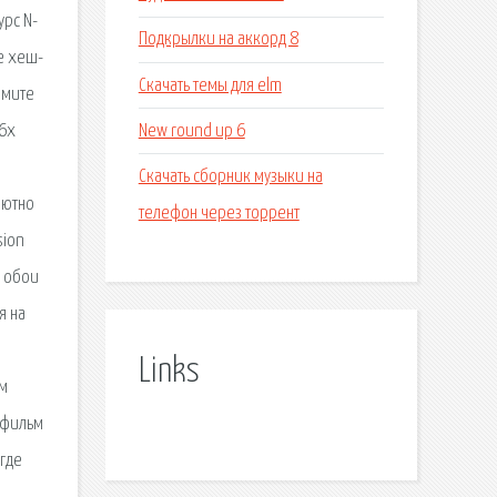
урс N-
Подкрылки на аккорд 8
е хеш-
Скачать темы для elm
жмите
New round up 6
26x
Скачать сборник музыки на
лютно
телефон через торрент
sion
r обои
я на
Links
ем
т фильм
 где