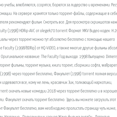
о учебы, влюбляются, ссорятся, борются за лидерство и временами. Рес
рмации. На сервере хранятся только торрент-файлы, содержащие в себ
вателя рекомендуют фильм. Смотреть все. Для просмотра скриншотов на
aculty (1998) HDRip-AVC от olegek70.torrent Формат: MKV Видео кодек: H.
ериалы через торрент можно тут абсолютно бесплатно с помощью нашего
he Faculty (1998/BDRip) от HQ-ViDEO, а также многие другие фильмы абсо
Оригинальное название: The Faculty Год выхода: 1998 Выпущено: Dimen
 торент фильмы, торрент музыка, книги торент, сборники софта, wallpape
 (1998) через торрент бесплатно, Факультет (1998) torrent полная верси
 издеваются все, кому не лень; красавчик Зик, толкающий наркотики,
rrent скачать новые комедии 2018 через торрент бесплатно и в хорош
ли. Факультет скачать торрент бесплатно. Здесь вы можете загрузить это
т Факультет бесплатно, вам необходимо пролистать страницу чуть ниже,