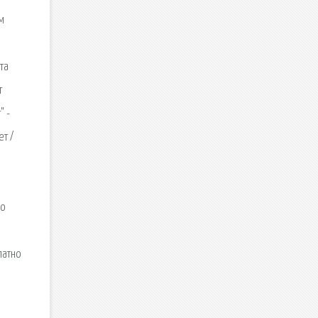
м
та
т
" -
т /
но
латно