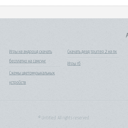
A
Игры на андроид скачать
Скачать деад триггер 2 на пк
бесплатно на самсунг
Игры гб
Схемы цветомузыкальных
устройств
© Untitled. All rights reserved.