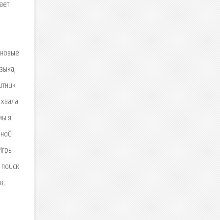
ает
 новые
зыка,
итник
 хвала
мы я
нной
Игры
, поиск
в,