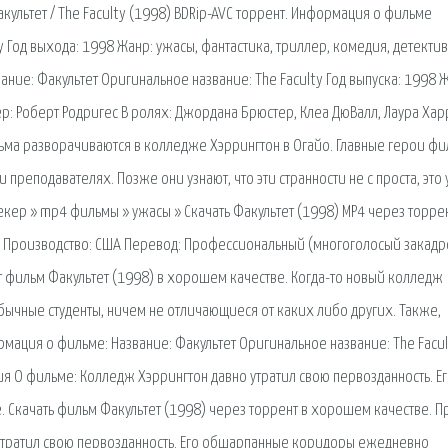
акультет / The Faculty (1998) BDRip-AVC торрент. Информация о фильме
y Год выхода: 1998 Жанр: ужасы, фантастика, триллер, комедия, детектив
ние: Факультет Оригинальное название: The Faculty Год выпуска: 1998 
р: Роберт Родригес В ролях: Джордана Брюстер, Клеа ДюВалл, Лаура Хар
льма разворачиваются в колледже Хэррингтон в Огайо. Главные герои ф
 преподавателях. Позже они узнают, что эти странности не с проста, это
кер » mp4 фильмы » ужасы » Скачать Факультет (1998) MP4 через торрен
ка Производство: США Перевод: Профессиональный (многоголосый закад
т фильм Факультет (1998) в хорошем качестве. Когда-то новый колледж
обычные студенты, ничем не отличающиеся от каких либо других. Также,
рмация о фильме: Название: Факультет Оригинальное название: The Facul
ия О фильме: Колледж Хэррингтон давно утратил свою первозданность. Е
Скачать фильм Факультет (1998) через торрент в хорошем качестве. П
 утратил свою первозданность. Его обшарпанные коридоры ежедневно