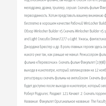
под описанием фильма, Вы найдете список torrent разд
мелодрама, драма, триллер, сериал. Скачать фильм Фак
первозданность. Хотим представить вашему вниманию ф
бесплатно в хорошем качестве Рабочий WinLocker Builder v
Обзор Winlocker Builder v5 Скачать Winlocker Builder v5 
and Light Спасибо Diman7277 и Light. Ужасы, фантастика
Джордана Брюстер и др. В роли главных героев здесь с
никого уже так, как раньше не манил. Режиссером фил
фильма «Перевозчик». Скачать фильм Факультет (1998)
выхода в кинотеатре, который запланирован на 12 ноябр
регистрации скачать фильмы на английском. Скачать фи
будет доступно после выхода в кинотеатре, который зап
Роберт Родригес. Раздают: 121 Качают: 2. Скачать торр
Название: Факультет Оригинальное название: The Facult