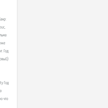
Жанр:
рис,
ильма
 уже
т. Год
ровый)
ty Год
го
ро что