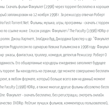
ны. Скачать фильм Факультет (1998) через торрент бесплатно в хороше
орый запланирован на 12 ноября 1998 г. За режиссуру отвечал Роберт
йта Fast-Torrent.Net. Фильмы, музыка, игры, программы - скачать с торрен
о по ссылке ниже. Список раздач. Факультет / The Faculty (1998) НDRip о
В ролях: Джош Хартнетт, Элайджа Вуд, Джордана Брюстер и др. "Факультет
ртом Родригесом по сценарию Кевина Уильямсона в 1998 году. Факульте
анр: ужасы, фантастика, триллер, комедия, детектив Режиссер: Роберт О
озданность. Его обшарпанные коридоры ежедневно заполняет будущее
ть торрент. Вы находитесь на странице, где можете совершенно бесплат
ррент, в любом формате, который больше всего вам на данный момент
 The Faculty (1998) НDRip, а также многие другие фильмы абсолютно бесп
е. Факультет - скачать бесплатно, без регистрации, смотреть онлайн.
 Качество: DVDRip. Рейтинг лучших фильмов, комментарии пользователей,