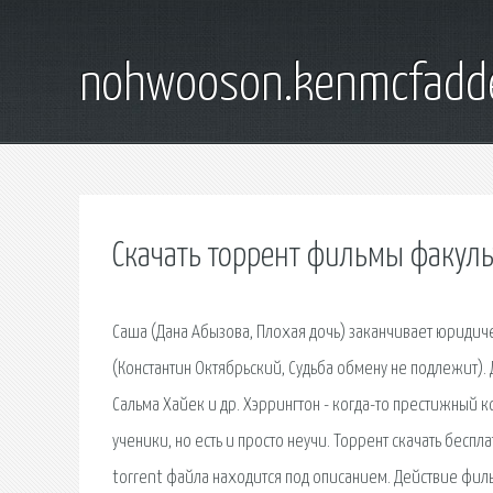
nohwooson.kenmcfadd
Скачать торрент фильмы факуль
Саша (Дана Абызова, Плохая дочь) заканчивает юридич
(Константин Октябрьский, Судьба обмену не подлежит). 
Сальма Хайек и др. Хэррингтон - когда-то престижный
ученики, но есть и просто неучи. Торрент скачать беспл
torrent файла находится под описанием. Действие филь