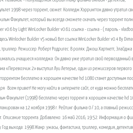
ач. Название - Полузащитник сериал Жанр фильма онлайн - Детектив,
ультет 1998 через торрент, сюжет: Колледж Хэррингтон давно утратил с
ильм Факультет, который вы всегда сможете скачать через торрент пол
0.6 by Light WinLocker Builder v0.61 ссылка - ссылка - ( пароль - vladbo
здесь Winlocker Builder v5 новый Вот ссылка:WinLocker Builder v0.4 By Di
, триллер. Режиссер: Роберт Родригес. В ролях: Джош Хартнетт, Элайджа 
нимались учащиеся колледжа. Он давно уже утратил свой первозданный 
ьма «Перевозчик 2» выступил Луи Летерье, один из режиссеров первого
 торрентом бесплатно в хорошем качестве hd 1080 станет доступным по
я · Всем привет! Не могу найти в интернете сайт, от куда можно бесплат
льм Факультет (1998) бесплатно через торрент в хорошем качестве hd 
ланирован на 12 ноября 1998 г. Рейтинг фильма 0 / 10, а главный режис
ент. Описание торрента. Добавлено: 16 май 2016, 19:52. Информация о ф
y Год выхода: 1998 Жанр: ужасы, фантастика, триллер, комедия, детектив