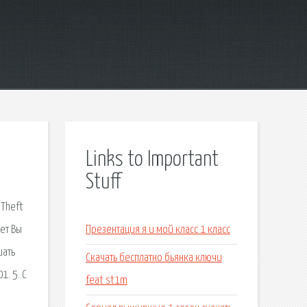
Links to Important
Stuff
 Theft
ет Вы
Презентация я и мой класс 1 класс
шать
Скачать бесплатно бьянка ключи
. 5. С
feat st1m
,