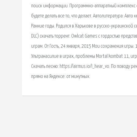
поиск информации. Программно-аппаратный комплекс с в
будете делать все то, что делает. Автолитература: Авто
Ранние годы. Родился в Харькове в русско-украинской сем
DLC) скачать торрент. Owlcat Games с гордостью предс
играм. От Гость, 24 января, 2015 Мои сохранения игры.
Ультранасилие в играх, проблемы Mortal kombat 11, игр
Скачать песню: https://airmus.io/I_hear_vo. По поводу 
прямо на Яндексе: от минутных.