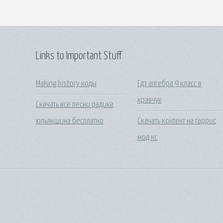
Links to Important Stuff
Making history коды
Гдз алгебра 9 класс в
кравчук
Скачать все песни радика
юльякшина бесплатно
Скачать контент на гаррис
мод кс