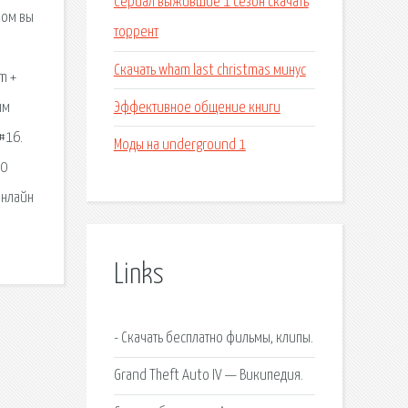
Сериал выжившие 1 сезон скачать
ром вы
торрент
Скачать wham last christmas минус
m +
Эффективное общение книги
ым
#16.
Моды на underground 1
10
онлайн
Links
- Скачать бесплатно фильмы, клипы.
Grand Theft Auto IV — Википедия.