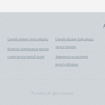
A
Скачать новые серии машки
Скачать фильм подкидыши
через торрент
Краткое содержание мастер
и маргарита понтий пилат
Заявление на льготную
дорогу образец
© Untitled. All rights reserved.