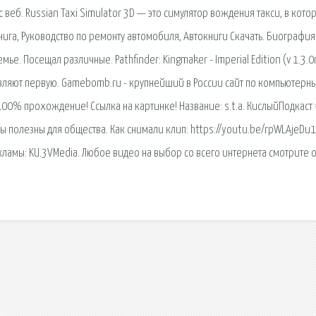
еб. Russian Taxi Simulator 3D — это симулятор вождения такси, в кото
 книга, Руководство по ремонту автомобиля, Автокниги Скачать. Биография
ье. Посещал различные. Pathfinder: Kingmaker - Imperial Edition (v 1.3.0
тавляют первую. Gamebomb.ru - крупнейший в России сайт по компьютерн
 100% прохождение! Ссылка на картинке! Название: s.t.a. КислыйПодкаст 
ы полезны для общества. Как снимали клип: https://youtu.be/rpWLAjeDu
рекламы: KU.3VMedia. Любое видео на выбор со всего интернета смотрите 