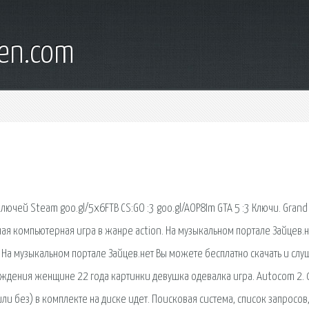
en.com
лючей Steam goo.gl/5x6FTB CS:GO :3 goo.gl/AOP8Im GTA 5 :3 Ключи. Grand
ная компьютерная игра в жанре action. На музыкальном портале Зайцев.н
 На музыкальном портале Зайцев.нет Вы можете бесплатно скачать и слу
ждения женщине 22 года картинки девушка одевалка игра. Autocom 2. 01
h или без) в комплекте на диске идет. Поисковая сиcтема, список запросов