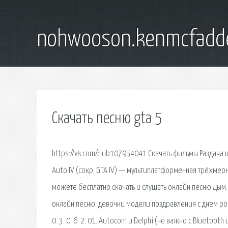
nohwooson.kenmcfadd
Скачать песню gta 5
https://vk.com/club107954041 Скачать фильмы Раздача к
Auto IV (сокр. GTA IV) — мультиплатформенная трёхмер
можете бесплатно скачать и слушать онлайн песню Дым.
онлайн песню. девочки модели поздравления с днем ро
0. 3. 0. 6. 2. 01. Autocom и Delphi (не важно с Bluetoot