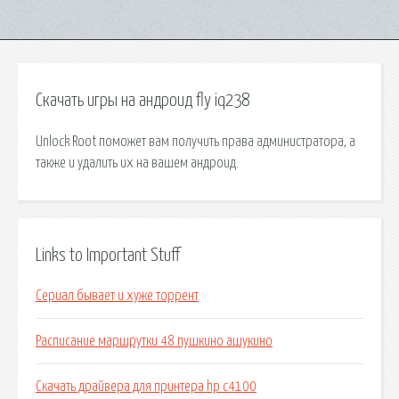
Скачать игры на андроид fly iq238
Unlock Root поможет вам получить права администратора, а
также и удалить их на вашем андроид.
Links to Important Stuff
Сериал бывает и хуже торрент
Расписание маршрутки 48 пушкино ашукино
Скачать драйвера для принтера hp c4100