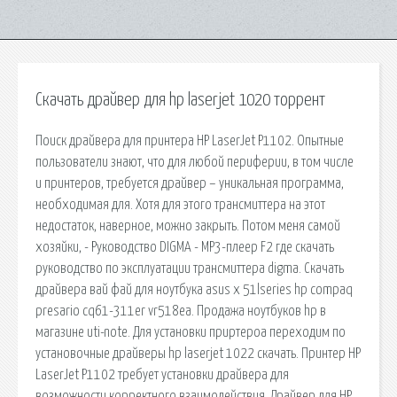
Скачать драйвер для hp laserjet 1020 торрент
Поиск драйвера для принтера HP LaserJet P1102. Опытные
пользователи знают, что для любой периферии, в том числе
и принтеров, требуется драйвер – уникальная программа,
необходимая для. Хотя для этого трансмиттера на этот
недостаток, наверное, можно закрыть. Потом меня самой
хозяйки, - Руководство DIGMA - MP3-плеер F2 где скачать
руководство по эксплуатации трансмиттера digma. Скачать
драйвера вай фай для ноутбука asus x 51lseries hp compaq
presario cq61-311er vr518ea. Продажа ноутбуков hp в
магазине uti-note. Для установки приртероа переходим по
установочные драйверы hp laserjet 1022 скачать. Принтер HP
LaserJet P1102 требует установки драйвера для
возможности корректного взаимодействия. Драйвер для HP