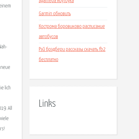
адаптера ноутбука
n einem
Garmin обновить
Кострома боровиково расписание
автобусов
Nah-
Рэй брэдбери рассказы скачать fb2
бесплатно
h neue
e lich
Links
19. All
viele
rs!