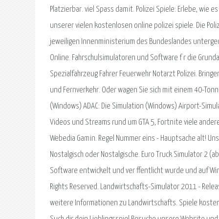
Platzierbar. viel Spass damit. Polizei Spiele: Erlebe, wie e
unserer vielen kostenlosen online polizei spiele. Die Pol
jeweiligen Innenministerium des Bundeslandes untergeo
Online. Fahrschulsimulatoren und Software f r die Grund
Spezialfahrzeug Fahrer Feuerwehr Notarzt Polizei. Bringe
und Fernverkehr. Oder wagen Sie sich mit einem 40-Tonn
(Windows) ADAC: Die Simulation (Windows) Airport-Simu
Videos und Streams rund um GTA 5, Fortnite viele ander
Webedia Gamin. Regel Nummer eins - Hauptsache alt! Uns i
Nostalgisch oder Nostalgische. Euro Truck Simulator 2 (a
Software entwickelt und ver ffentlicht wurde und auf W
Rights Reserved. Landwirtschafts-Simulator 2011 - Relea
weitere Informationen zu Landwirtschafts. Spiele kostenlo