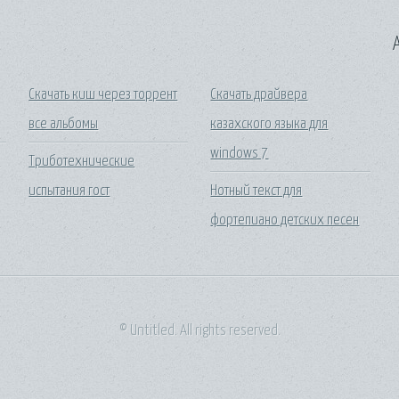
A
Скачать киш через торрент
Скачать драйвера
все альбомы
казахского языка для
windows 7
е
Триботехнические
испытания гост
Нотный текст для
фортепиано детских песен
© Untitled. All rights reserved.