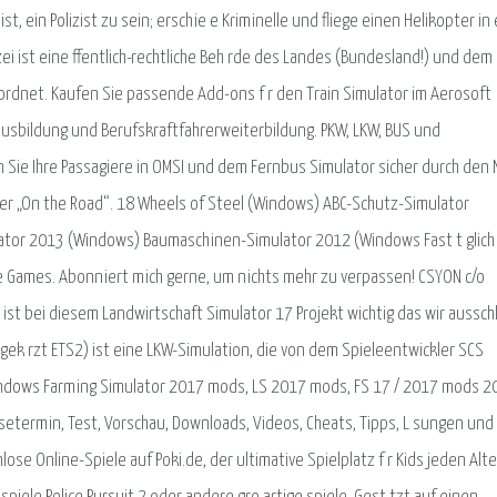
s ist, ein Polizist zu sein; erschie e Kriminelle und fliege einen Helikopter i
izei ist eine ffentlich-rechtliche Beh rde des Landes (Bundesland!) und dem
rdnet. Kaufen Sie passende Add-ons f r den Train Simulator im Aerosoft
ausbildung und Berufskraftfahrerweiterbildung. PKW, LKW, BUS und
n Sie Ihre Passagiere in OMSI und dem Fernbus Simulator sicher durch den 
er „On the Road“. 18 Wheels of Steel (Windows) ABC-Schutz-Simulator
lator 2013 (Windows) Baumaschinen-Simulator 2012 (Windows Fast t glic
e Games. Abonniert mich gerne, um nichts mehr zu verpassen! CSYON c/o
st bei diesem Landwirtschaft Simulator 17 Projekt wichtig das wir ausschli
bgek rzt ETS2) ist eine LKW-Simulation, die von dem Spieleentwickler SCS
indows Farming Simulator 2017 mods, LS 2017 mods, FS 17 / 2017 mods 20
setermin, Test, Vorschau, Downloads, Videos, Cheats, Tipps, L sungen und 
se Online-Spiele auf Poki.de, der ultimative Spielplatz f r Kids jeden Alte