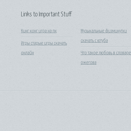
Links to Important Stuff
Кинг конг игра на пк
Музыкальные физминутки
скачать с ютуба
Игры старые игры скачать
онлайн
Что такое любовь в словар
ожегова