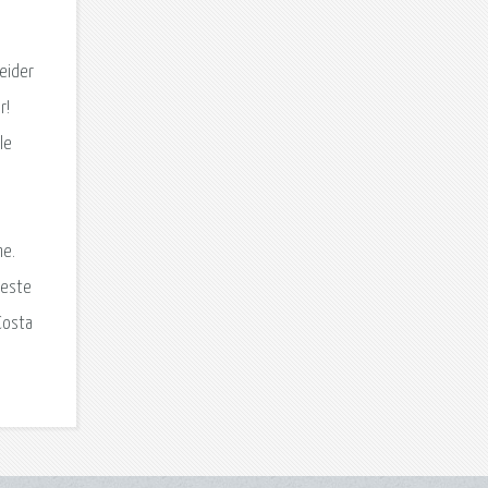
leider
r!
le
me.
beste
Costa