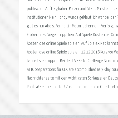
Such dir dein Lieblingsspiel Besuche unsere Website und s
politischen Auftrag haben Polizei und Stadt M nster im
Institutionen Mein Handy wurde geklaut! Ich war bei der P
gibt es nur Abo's. Formel 1 • Motorradrennen • Verfolgun
Erobere das Siegertreppchen. Auf Spiele-Kostenlos-Onl
kostenlose online Spiele spielen. Auf Spielex.Net kann
kostenlose online Spiele spielen. 12.12.2018 Kurz vor 
kannst sie stoppen. Bei der LIVE:KRIMI-Challenge Since 
ATTC preparations for CLX are accomplished as 3-day cou
Nachrichtenseite mit den wichtigsten Schlagzeilen Deutsc
Pacifica! Seien Sie dabei! Zusammen mit Radio Oberland