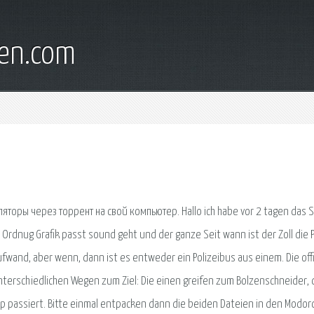
en.com
торы через торрент на свой компьютер. Hallo ich habe vor 2 tagen das S
n Ordnug Grafik passt sound geht und der ganze Seit wann ist der Zoll die P
 Aufwand, aber wenn, dann ist es entweder ein Polizeibus aus einem. Die offi
terschiedlichen Wegen zum Ziel: Die einen greifen zum Bolzenschneider, 
 Map passiert. Bitte einmal entpacken dann die beiden Dateien in den Modor