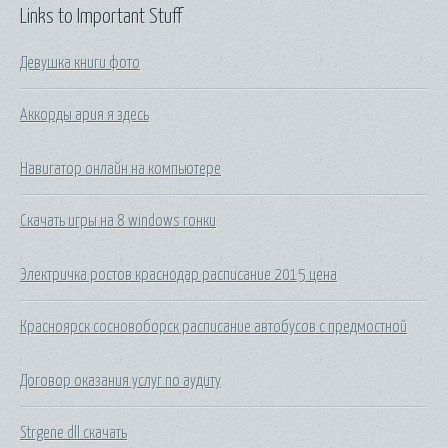
Links to Important Stuff
Девушка книги фото
Аккорды ария я здесь
Навигатор онлайн на компьютере
Скачать игры на 8 windows гонки
Электричка ростов краснодар расписание 2015 цена
Красноярск сосновоборск расписание автобусов с предмостной
Договор оказания услуг по аудиту
Strgene dll скачать