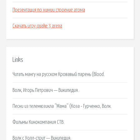
Презентация по химии строение атома
Скачать игру quake 3 arena
Links
Читать мангу на русском Кровавый парень (Blood.
Волк, Игорь Петрович — Википедия.
Песни из телемюзикла ''Мама'' (Коза - Гурченко, Волк.
Фильмы Кинокомпания СТВ.
Волк с Уолл-стрит — Википедия.