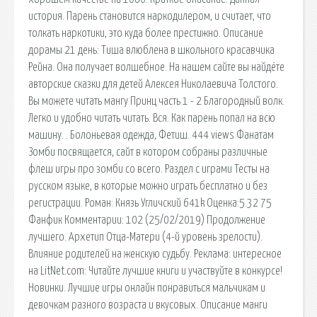
история. Парень становится наркодилером, и считает, что
толкать наркотики, это куда более престижно. Описание
дорамы 21 день: Тиша влюблена в школьного красавчика
Рейна. Она получает волшебное. На нашем сайте вы найдёте
авторские сказки для детей Алексея Николаевича Толстого.
Вы можете читать мангу Принц часть 1 - 2 Благородный волк.
Легко и удобно читать читать. Вся. Как парень попал на всю
машину. . Болоньевая одежда, Фетиш. 444 views Фанатам
Зомби посвящается, сайт в котором собраны различные
флеш игры про зомби со всего. Раздел с играми Тесты на
русском языке, в которые можно играть бесплатно и без
регистрации. Роман: Князь Угличский 641k Оценка:5.32 75
Фанфик Комментарии: 102 (25/02/2019) Продолжение
лучшего. Архетип Отца-Матери (4-й уровень зрелости).
Влияние родителей на женскую судьбу. Реклама: интересное
на LitNet.com: Читайте лучшие книги и участвуйте в конкурсе!
Новинки. Лучшие игры онлайн понравиться мальчикам и
девочкам разного возраста и вкусовых. Описание манги