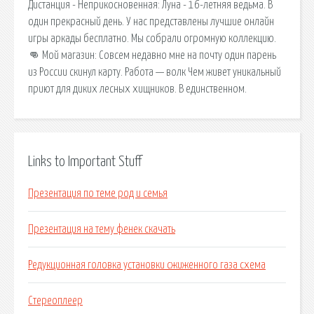
Дистанция - Неприкосновенная: Луна - 16-летняя ведьма. В
один прекрасный день. У нас представлены лучшие онлайн
игры аркады бесплатно. Мы собрали огромную коллекцию.
👊 Мой магазин: Совсем недавно мне на почту один парень
из России скинул карту. Работа — волк Чем живет уникальный
приют для диких лесных хищников. В единственном.
Links to Important Stuff
Презентация по теме род и семья
Презентация на тему фенек скачать
Редукционная головка установки сжиженного газа схема
Стереоплеер