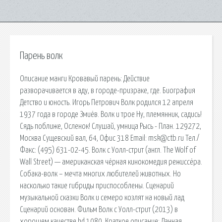
Парень волк
Описание манги Кровавый парень: Действие
разворачивается в аду, в городе-призраке, где. Биография
Детство и юность. Игорь Петрович Волк родился 12 апреля
1937 года в городе Змиёв. Волк и трое Ну, племянник, садись!
Сядь поближе, Осленок! Слушай, умница Рысь - План. 129272,
Москва Сущевский вал, 64, Офис 318 Email: msk@ctb.ru Тел./
Факс: (495) 631-02-45. Волк с Уолл-стрит (англ. The Wolf of
Wall Street) — американская чёрная кинокомедия режиссёра.
Собака-волк – мечта многих любителей животных. Но
насколько такие гибриды приспособлены. Сценарий
музыкальной сказки Волк и семеро козлят на новый лад
Сценарий основан. Фильм Волк с Уолл-стрит (2013) в
хорошем качестве hd 1080. Краткое описание: Данная