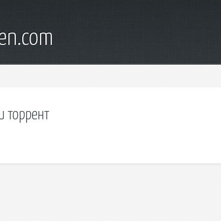
en.com
и торрент