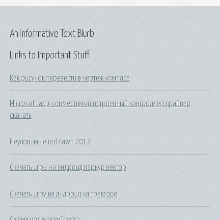
An Informative Text Blurb
Links to Important Stuff
Как рисунок перевести в чертеж компаса
Microsoft acpi совместимый встроенный контроллер драйвер
скачать
Неуловимые red dawn 2012
Скачать игры на андроид паркур вектор
Скачать игру на андроид на тракторе
Схема ирландский узор