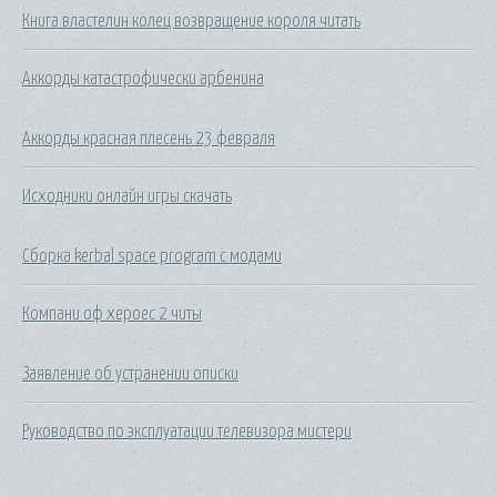
Книга властелин колец возвращение короля читать
Аккорды катастрофически арбенина
Аккорды красная плесень 23 февраля
Исходники онлайн игры скачать
Сборка kerbal space program с модами
Компани оф хероес 2 читы
Заявление об устранении описки
Руководство по эксплуатации телевизора мистери