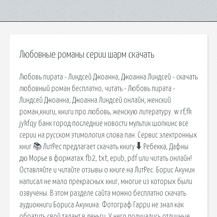
Любовные романы серии шарм скачать
Любовь пирата - Линдсей Джоанна, Джоанна Линдсей - скачать
любовный роман бесплатно, читать - Любовь пирата -
Линдсей Джоанна, Джоанна Линдсей онлайн, женский
роман,книги, книги про любовь, женскую литературу. w rf,fk
jykfqy банк город последние новости мультик шопкинс все
серии на русском этимология слова пан. Сервис электронных
книг 📚 ЛитРес предлагает скачать книгу 🠳 Ребекка, Дафны
дю Морье в форматах fb2, txt, epub, pdf или читать онлайн!
Оставляйте и читайте отзывы о книге на ЛитРес. Борис Акунин
написал не мало прекрасных книг, многие из которых были
озвучены. В этом разделе сайта можно бесплатно скачать
аудиокниги Бориса Акунина. Фотограф Гарри не знал как
обратить свой талант в деньги. У него получались отличные