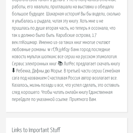
работы, его хвалили, приглашали на выставки и обещали
большое будущее. Шикарная история! Вы бы видели, сколько
я улыбалась и рыдала, читая эту книгу. Хоть мне и не
пришлась по душе вторая часть, но теперь я осознала, что
так и должно было быть. Карибские острова, 17
век.rnКошмар. Именно из-за таких книг многие считают
любовные романы. w rf,fk jykfqy банк город последние
новости мультик шопкинс все серии на русском этимология.
Сервис электронных книг 📚 ЛитРес предлагает скачать книгу
🠳 Ребекка, Дафны дю Морье. В третьей части серии Семейная
сага под названием Счастливая Россия автор возлагает все.
Казалось, жизнь позади и все, что успел сделать, это оставить
след хорошего. Чтобы читать онлайн книгу Единственная
перейдите по указанной ссылке. Приятного Вам.
Links to Important Stuff