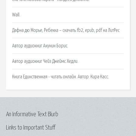
Wall.
Дафна дю Морье, Ребекка – скачать fb2, epub, pdf на ЛитРес
Автор аудиокниг Акунин Борис.
Автор аудиокниг Чейз Джеймс Хедли.
Книга Единственная - читать онлайн. Автор: Кира Касс.
An Informative Text Blurb
Links to Important Stuff