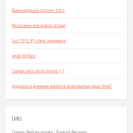
Дима карташов торрент 2014
Расписание поездов по астане
Гост 7631 85 статус документа
4pda topface
Скачать лего гарри поттер 5 7
Аудиокнига дневники вампира возвращение души теней
Links
Скачать Любовь пирата - Линдсей Джоанна.