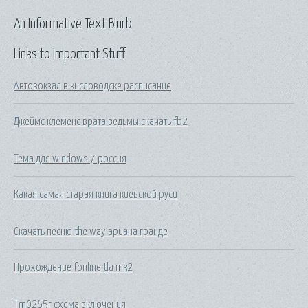
An Informative Text Blurb
Links to Important Stuff
Автовокзал в кисловодске расписание
Джеймс клеменс врата ведьмы скачать fb2
Тема для windows 7 россия
Какая самая старая книга киевской руси
Скачать песню the way ариана гранде
Прохождение fonline tla mk2
Tm0265r схема включения