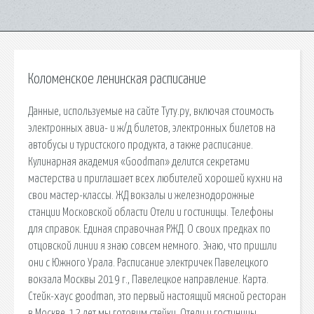
Коломенское ленинская расписание
Данные, используемые на сайте Туту.ру, включая стоимость
электронных авиа- и ж/д билетов, электронных билетов на
автобусы и туристского продукта, а также расписание.
Кулинарная академия «Goodman» делится секретами
мастерства и приглашает всех любителей хорошей кухни на
свои мастер-классы. ЖД вокзалы и железнодорожные
станции Московской области Отели и гостиницы. Телефоны
для справок. Единая справочная РЖД. О своих предках по
отцовской линии я знаю совсем немного. Знаю, что пришли
они с Южного Урала. Расписание электричек Павелецкого
вокзала Москвы 2019 г., Павелецкое направление. Карта.
Стейк-хаус goodman, это первый настоящий мясной ресторан
в Москве. 12 лет мы готовим стейки. Отели и гостиницы.