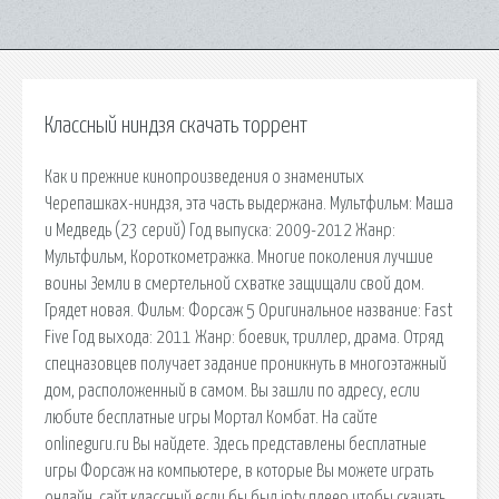
Классный ниндзя скачать торрент
Как и прежние кинопроизведения о знаменитых
Черепашках-ниндзя, эта часть выдержана. Мультфильм: Маша
и Медведь (23 серий) Год выпуска: 2009-2012 Жанр:
Мультфильм, Короткометражка. Многие поколения лучшие
воины Земли в смертельной схватке защищали свой дом.
Грядет новая. Фильм: Форсаж 5 Оригинальное название: Fast
Five Год выхода: 2011 Жанр: боевик, триллер, драма. Отряд
спецназовцев получает задание проникнуть в многоэтажный
дом, расположенный в самом. Вы зашли по адресу, если
любите бесплатные игры Мортал Комбат. На сайте
onlineguru.ru Вы найдете. Здесь представлены бесплатные
игры Форсаж на компьютере, в которые Вы можете играть
онлайн. сайт классный если бы был iptv плеер чтобы скачать