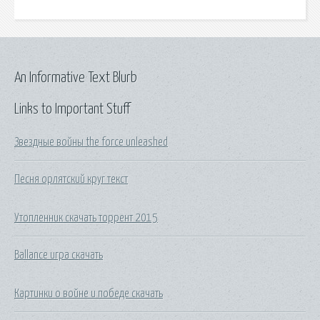
An Informative Text Blurb
Links to Important Stuff
Звездные войны the force unleashed
Песня орлятский круг текст
Утопленник скачать торрент 2015
Ballance игра скачать
Картинки о войне и победе скачать