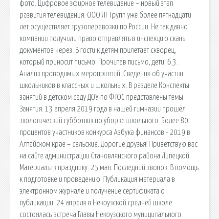
фото. Цифровое эфирное телевидение – новый этап
развития телевидения. ООО ЛТ Групп уже более пятнадцати
лет осуществляет грузоперевозки по России. Не так давно
компании получили право отправлять в инспекцию сканы
документов через. В гости к детям прилетает скворец,
который приносит письмо. Прочитав письмо, дети. 6.3.
Анализ проводимых мероприятий. Сведения об участии
школьников в классных и школьных. В разделе Конспекты
занятий в детском саду ДОУ по ФГОС представлены темы:
Занятия. 13 апреля 2019 года в нашей гимназии прошёл
экологический субботник по уборке школьного. Более 80
процентов участников конкурса Азбука финансов - 2019 в
Алтайском крае – сельские. Дорогие друзья! Приветствую вас
на сайте администрации Становлянского района Липецкой.
Материалы к празднику. 25 мая. Последний звонок. В помощь
к подготовке и проведению. Публикация материала в
электронном журнале и получение сертификата о
публикации. 24 апреля в Некоузской средней школе
состоялась встреча Главы Некоузского муниципального.