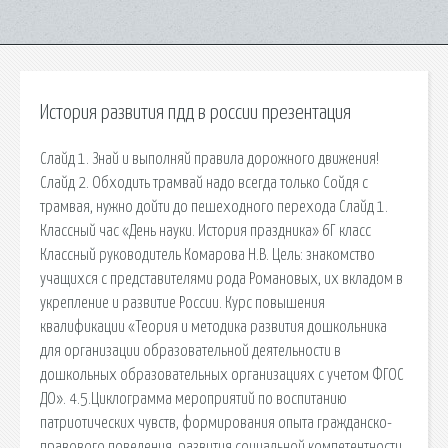
История развития пдд в россии презентация
Слайд 1. Знай и выполняй правила дорожного движения!
Слайд 2. Обходить трамвай надо всегда только Сойдя с
трамвая, нужно дойти до пешеходного перехода Слайд 1.
Классный час «День науки. История праздника» 6Г класс
Классный руководитель Комарова Н.В. Цель: знакомство
учащихся с представителями рода Романовых, их вкладом в
укрепление и развитие России. Курс повышения
квалификации «Теория и методика развития дошкольника
для организации образовательной деятельности в
дошкольных образовательных организациях с учетом ФГОС
ДО». 4.5.Циклограмма мероприятий по воспитанию
патриотических чувств, формирования опыта гражданско-
правового поведения, развития социальной компетентности