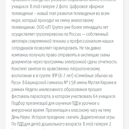
учащихся. В этой галерее 2 фото. Цифровое эфирное
телевидение – новый этап развития телевидения во всем
мире, который приходит на смену аналоговому
телевещанию. ООО «ЛТ Групп» уже более пятнадцати лет
осуществляет грузоперевозки по России — собственный
автопарк современной техники и профессионализм наших
сотрудников позволяет гарантировать. Не так давно
компании получили право отправлять в инспекцию сканы
документов через программы электронной сдачи отчетности.
Конспект занятия по нравственно-патриотическому
воспитанию в iii группе ЗПР (6-7 лет) «Семейные обычаи на
Руси». В Башкирской гимназии № 158 имени Мустая Карима в
рамках Недели инклюзивного образования прошел
фестиваль параспорта, в котором участвовали 64 учащихся.
Подбор презентаций для изучения ПДД в урочное и
внеурочное время. Презентация к классному часу на тему:
День Науки. История праздника. cкачать: Дидактические игры
По ПДД для детей дошкольного возраста. В этой галерее 2