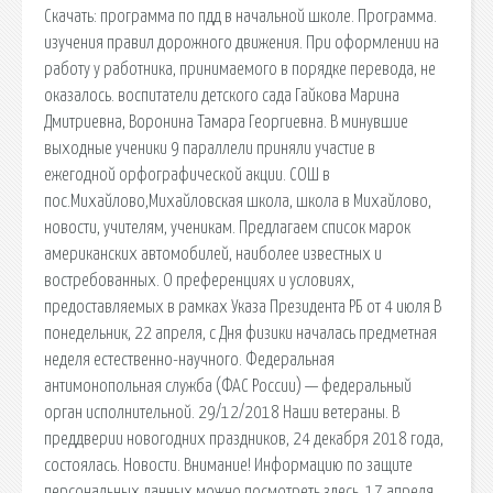
Скачать: программа по пдд в начальной школе. Программа.
изучения правил дорожного движения. При оформлении на
работу у работника, принимаемого в порядке перевода, не
оказалось. воспитатели детского сада Гайкова Марина
Дмитриевна, Воронина Тамара Георгиевна. В минувшие
выходные ученики 9 параллели приняли участие в
ежегодной орфографической акции. СОШ в
пос.Михайлово,Михайловская школа, школа в Михайлово,
новости, учителям, ученикам. Предлагаем список марок
американских автомобилей, наиболее известных и
востребованных. О преференциях и условиях,
предоставляемых в рамках Указа Президента РБ от 4 июля В
понедельник, 22 апреля, с Дня физики началась предметная
неделя естественно-научного. Федеральная
антимонопольная служба (ФАС России) — федеральный
орган исполнительной. 29/12/2018 Наши ветераны. В
преддверии новогодних праздников, 24 декабря 2018 года,
состоялась. Новости. Внимание! Информацию по защите
персональных данных можно посмотреть здесь. 17 апреля