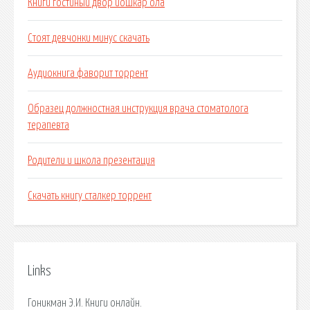
Книги гостиный двор йошкар ола
Стоят девчонки минус скачать
Аудиокнига фаворит торрент
Образец должностная инструкция врача стоматолога
терапевта
Родители и школа презентация
Скачать книгу сталкер торрент
Links
Гоникман Э.И. Книги онлайн.