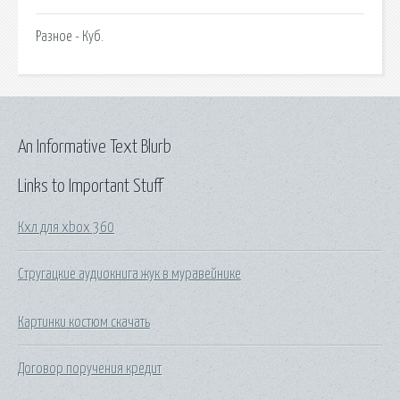
Разное - Куб.
An Informative Text Blurb
Links to Important Stuff
Кхл для xbox 360
Стругацкие аудиокнига жук в муравейнике
Картинки костюм скачать
Договор поручения кредит