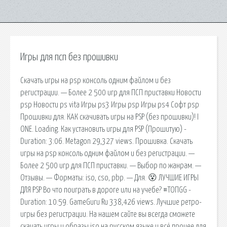
Игры для псп без прошивки
Скачать игры на psp консоль одним файлом и без
регистрации. — Более 2 500 игр для ПСП приставки Новости
psp Новости ps vita Игры ps3 Игры psp Игры ps4 Софт psp
Прошивки для. КАК скачивать игры на PSP (без прошивки)! I
ONE. Loading. Как установить игры для PSP (Прошитую) -
Duration: 3:06. Metagon 29,327 views. Прошивка. Скачать
игры на psp консоль одним файлом и без регистрации. —
Более 2 500 игр для ПСП приставки. — Выбор по жанрам. —
Отзывы. — Форматы: iso, cso, pbp. — Для. 😵 ЛУЧШИЕ ИГРЫ
ДЛЯ PSP Во что поиграть в дороге или на учебе? #ТОПGG -
Duration: 10:59. GameGuru Ru 338,426 views. Лучшие ретро-
игры без регистрации. На нашем сайте вы всегда сможете
скачать игры и образы iso на русском языке и всё прочее для