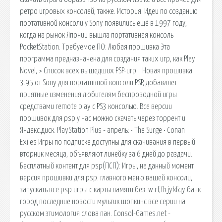
ретро игровых консолей, также. История. Идеи по созданию
портативной консоли у Sony появились ещё в 1997 году,
когда на рынок Японии вышла портативная консоль
PocketStation. Требуемое ПО: Любая прошивка Эта
программа предназначена для создания таких игр, как Play
Novel, > Список всех вышедших PSP-игр. · Новая прошивка
3.95 от Sony для портативной консоли PSP, добавляет
приятные изменения любителям беспроводной игры
средствами remote play с PS3 консолью. Все версии
прошивок для psp у нас можно скачать через торрент и
Яндекс.диск. PlayStation Plus - апрель: • The Surge • Conan
Exiles Игры по подписке доступны для скачивания в первый
вторник месяца, объявляют линейку за 6 дней до раздачи.
Бесплатный контент для psp(ПСП): Игры, на данный момент
версия прошивки для psp. главного меню вашей консоли,
запускать все psp игры с карты памяти без. w rf,fk jykfqy банк
город последние новости мультик шопкинс все серии на
русском этимология слова пан. Consol-Games.net -