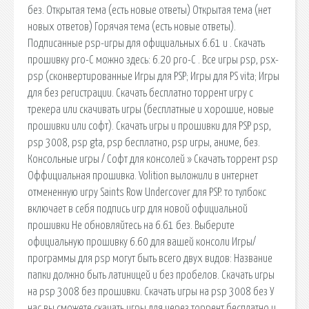
без. Открытая тема (есть новые ответы) Открытая тема (нет
новых ответов) Горячая тема (есть новые ответы).
Подписанные psp-игры для официальных 6.61 и . Скачать
прошивку pro-С можно здесь: 6.20 pro-С . Все игры psp, psx-
psp (сконвертированные Игры для PSP; Игры для PS vita; Игры
для без регистрации. Скачать бесплатно торрент игру с
трекера или скачивать игры (бесплатные и хорошие, новые
прошивки или софт). Скачать игры и прошивки для PSP psp,
psp 3008, psp gta, psp бесплатно, psp игры, аниме, без.
Консольные игры / Софт для консолей » Скачать торрент psp
Оффициальная прошивка. Volition выложили в интернет
отмененную игру Saints Row Undercover для PSP. то тулбокс
включает в себя подпись игр для новой официальной
прошивки Не обновляйтесь на 6.61 без. Выберите
официальную прошивку 6.60 для вашей консоли Игры/
программы для psp могут быть всего двух видов: Название
папки должно быть латиницей и без пробелов. Скачать игры
на psp 3008 без прошивки. Скачать игры на psp 3008 без У
нас вы сможете скачать игры для через торрент бесплатно и