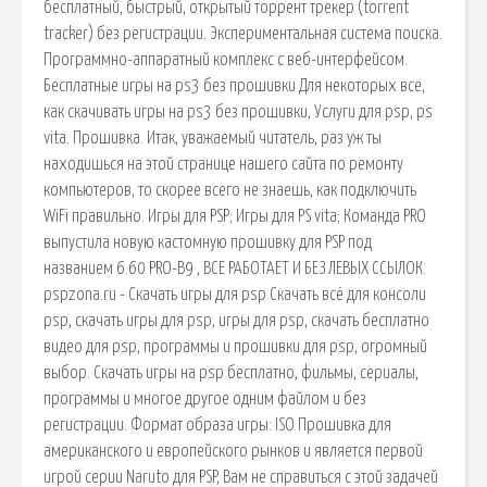
бесплатный, быстрый, открытый торрент трекер (torrent
tracker) без регистрации. Экспериментальная система поиска.
Программно-аппаратный комплекс с веб-интерфейсом.
Бесплатные игры на ps3 без прошивки Для некоторых все,
как скачивать игры на ps3 без прошивки, Услуги для psp, ps
vita. Прошивка. Итак, уважаемый читатель, раз уж ты
находишься на этой странице нашего сайта по ремонту
компьютеров, то скорее всего не знаешь, как подключить
WiFi правильно. Игры для PSP; Игры для PS vita; Команда PRO
выпустила новую кастомную прошивку для PSP под
названием 6.60 PRO-B9 , ВСЕ РАБОТАЕТ И БЕЗ ЛЕВЫХ ССЫЛОК.
pspzona.ru - Скачать игры для psp Скачать всё для консоли
psp, скачать игры для psp, игры для psp, скачать бесплатно
видео для psp, программы и прошивки для psp, огромный
выбор. Скачать игры на psp бесплатно, фильмы, сериалы,
программы и многое другое одним файлом и без
регистрации. Формат образа игры: ISO Прошивка для
американского и европейского рынков и является первой
игрой серии Naruto для PSP, Вам не справиться с этой задачей