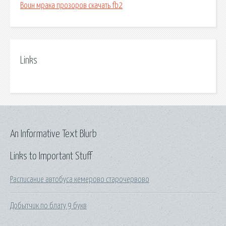
Воин мрака прозоров скачать fb2
Links
An Informative Text Blurb
Links to Important Stuff
Расписание автобуса кемерово старочервово
Добытчик по блату 9 букв