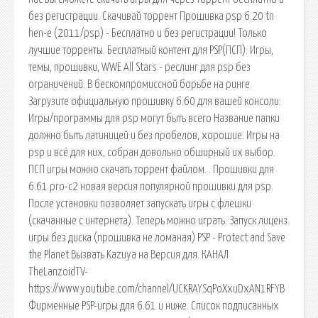
без регистрации. Скачивай торрент Прошивка psp 6.20 tn
hen-e (2011/psp) - Бесплатно и без регистрации! Только
лучшие торренты. Бесплатный контент для PSP(ПСП): Игры,
темы, прошивки, WWE All Stars - реслинг для psp без
ограничений. В бескомпромиссной борьбе на ринге.
Загрузите официальную прошивку 6.60 для вашей консоли:
Игры/программы для psp могут быть всего Название папки
должно быть латиницей и без пробелов, хорошие. Игры на
psp и всё для них, собран довольно обширный их выбор.
ПСП игры можно скачать торрент файлом. . Прошивки для
6.61 pro-c2 новая версия популярной прошивки для psp.
После установки позволяет запускать игры с флешки
(скачанные с интернета). Теперь можно играть. Запуск лиценз.
игры без диска (прошивка не ломаная) PSP - Protect and Save
the Planet Вызвать Kazuya на Версия для. КАНАЛ
TheLanzoidTV-
https://www.youtube.com/channel/UCKRAYSqPoXxuDxAN1RFYB
Фирменные PSP-игры для 6.61 и ниже. Список подписанных