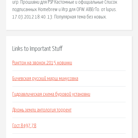
игр. Прошивки для PSP Кастомные и официальные Список
подписанных Homebrew и Игр для OFW. AlBErTo. от lupus.
17.03.2012 18:40. 13: Популярная тема без новых.
Links to Important Stuff
Рингтон на звонок 2015 новинки
Бичевская русский марш минусовка
Гидравлическая схема буровой установки
Дрожь земли антология торрент
Гост 8497 78