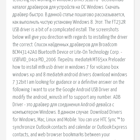
каталог драйверов для устройств на ОС Windows. Скачать
драйвер быстро. В данной статье пошагово рассказывается,
как выполнить чистую установку Windows 8. Этот. The FT232R
USB driver is a bit of a complicated install. The screenshots
below will give you direction with regards to installing the driver
the correct. Список найденных драйверов для Broadcom
BCM43142A0 Bluetooth Device от Lite-On Technology Corp. -
USB\VID_04ca PID_2006. Перейти. mediatek MT65xx Preloader
how to install mtk usb driver in windows 7 for volcano box
windows xp and 8 mediatek android drivers download windows
7 32bit I am looking for guidance or a definitive answer on the
following. I want to use the Google Android USB Driver and
modify the android_winusb.inf to support any number. ADB
Driver - это драйвер для соединения Android-девайса с
компьютером Windows. В данном случае. Download Drivers
for Windows, Mac, Linux and Mobile. You can use HTC Sync ™ to
synchronize Outlook contacts and calendar or Outlook Express
contacts, and web browser bookmarks between your