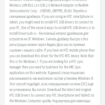
Wireless LAN 802.11n USB 2.0 Network Adapter от Realtek
Semiconductor Corp. - USB\VID_0BFFPID_8160. Перейти к
скачиванию драйвера. If you are using an HTC smartphone or
tablet, you might need to install HTC USB drivers to connect to
your PC. One of the easiest ways to install HTC USB drivers is to
install DriversLab.ru - бесплатный каталог драйверов для
устройств на ОС Windows. Скачать драйвер быстро и без
регистрации можно через Яндекс.Диск или по прямым
ссылкам с нашего сайта. If you have an HTC mobile phone then
you can download this driver for the HTC MTC device. Note that
this is for Windows 7. If you are looking for a HTC sync
manager then you need to look here for the HRC Sync
application on this website. В данной статье пошагово
рассказывается, как выполнить чистую установку Windows 8.
Этот способ подойдёт, если операционная система (ОС) ещё
не установлена, Вы хотите. Download the latest and original
HTC USB Drivers to connect any HTC Smartphone and Tablets to
the Windows Computer quickly. Код ваучера для навигации