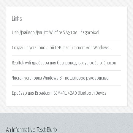
Links
Usb Драйвер Для Htc Wildfire S A510e - dagorpixel.
Cоздание установочной USB-флэш с системой Windows.
Realtek wifi драйвера для беспроводных устройств. Список.
Чистая установка Windows 8 - пошаговое руководство.
Драйвер для Broadcom BCM43142A0 Bluetooth Device
An Informative Text Blurb