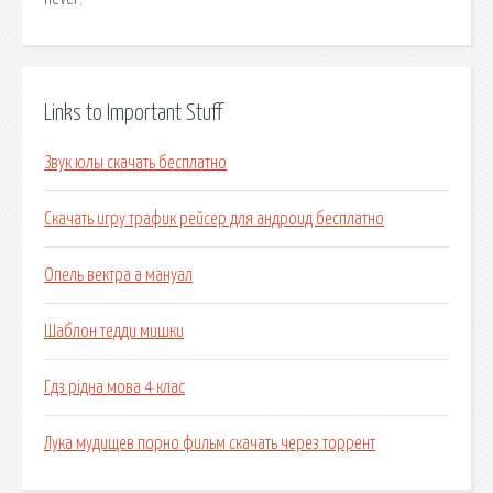
Links to Important Stuff
Звук юлы скачать бесплатно
Скачать игру трафик рейсер для андроид бесплатно
Опель вектра а мануал
Шаблон тедди мишки
Гдз рiдна мова 4 клас
Лука мудищев порно фильм скачать через торрент