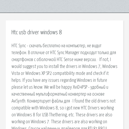
Htc usb driver windows 8
HTC Sync - скачать бесплатно на компьютер, не видит
телефон. В отличие от HTC Sync Manager подходит только для
смартфонов с оболочкой HTC Sense ниже версии. · If not, I
would suggest you to install the drivers in Windows 7, Windows
Vista or Windows XP SP2 compatibility mode and check if it
helps. If you have any issues regarding Windows in future
please let us know. We will be happy XviD4PSP - удобный и
качественный мультиформатный конвертер на основе
AviSynth. Конвертирует файлы для · I found the old drivers not
compatible with Windows 8, so i got new HTC Drivers working
on Windows 8 for USB Thethering, etc. These drivers are also
working on Windows 7. These drivers are also working on
Windows. Список найденных драйверов для RTL8188CU