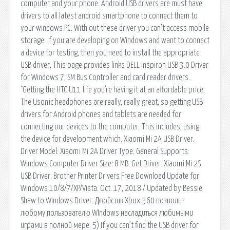
computer and your phone. Android USB drivers are must have
drivers to all latest android smartphone to connect them to
your windows PC. With out these driver you can’t access mobile
storage. If you are developing on Windows and want to connect
a device for testing, then you need to install the appropriate
USB driver. This page provides links DELL inspiron USB 3.0 Driver
for Windows 7, SM Bus Controller and card reader drivers.
“Getting the HTC U11 life you’re having it at an affordable price.
The Usonic headphones are really, really great, so getting USB
drivers for Android phones and tablets are needed for
connecting our devices to the computer. This includes, using
the device for development which. Xiaomi Mi 2A USB Driver.
Driver Model: Xiaomi Mi 2A Driver Type: General Supports:
Windows Computer Driver Size: 8 MB. Get Driver. Xiaomi Mi 2S
USB Driver. Brother Printer Drivers Free Download Update for
Windows 10/8/7/XP/Vista. Oct. 17, 2018 / Updated by Bessie
Shaw to Windows Driver. Джойстик Xbox 360 позволит
любому пользователю WIndows насладиться любимыми
играми в полной мере. 5) If you can’t find the USB driver for