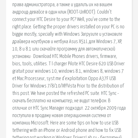
права администратора, а также и удалить их на вашем
андроид-девайсе в один клик (ROOT-UnROOT). Couldn’t
connect your HTC Desire to your PC? Well, you’ve come to the
right place. Getting the proper drivers installed on your PC is no
biggie mostly, specially with Windows Загрузите и установите
драйвера ноутбуков и нетбука Asus X51L для Windows 7, XP,
10, 8 и 8.1 или скачайте программу для автоматической
установки · Download HTC Mobile Phones drivers, firmware,
bios, tools, utilities. T l charger Pilote HTC Desire 620 USB Driver
gratuit pour windows 10, windows 8.1, windows 8, windows 7
et Mac.Processeur, syst me d'exploitation Oppo A37F USB
Driver for Windows 7/8/10/XP/Vista Prior to the distribution of
this post. We have posted the refreshed PC suite. HTC Sync -
скачать бесплатно на компьютер, не видит телефон. В
отличие от HTC Sync Manager подходит. 22 октября 2009 года
поступила в продажу новая операционная система от
компании Microsoft. Here are some tips on how to use USB
tethering with an iPhone or Android phone and how to fix USB
tethering not working in Windows DriversLab.ru - бесплатный