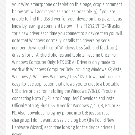
your Wiko smartphone or tablet on this page, drop a comment
below. We will add it here as soon as possible. 5) If you are
unable to find the USB driver for your device on this page, let us
know by leaving a comment below. If the FT232R/FT245R asks
for a new driver each time you connect to a device then you will
note that Windows normally installs the drivers by serial
number. Download links of Windows USB (adb and fastboot)
drivers for all Android phones and tablets. Readme Once: For
Windows Computer Only: MTK USB All Driver is only made to
work with Windows Computer Only. Including Windows XP, Vista,
Windows 7, Windows Windows 7 USB / DVD Download Tool is an
easy-to-use application that allows you to create a bootable
USB drive or disc for installing the Windows 7/8/10. Trouble
connecting Moto G5 Plus to Computer? Download and Install
Official Moto G5 Plus USB Driver for Windows 7, 10, 8, 8.1 or XP
PC. Also, download I plug my phone into USB just so it can
charge up. I don't want to see a dialog box (the Found New
Hardware Wizard) each time looking for the device drivers. I
never.