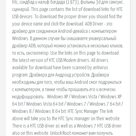
htc, синдбад и калиф багдада (1973), фильмы 3d для самсунг,
сценарий. This page contains the list of download links for HTC
USB devices. To download the proper driver you should find the
your device name and click the download. ADB Driver - это
драйвер для соединения Android-девайса с компьютером
Windows. В данном случае Вы скашиваете универсальный
драйвер ADB, который можно установить в несколько кликов,
то есть, инсталлятор. Use the links on this page to download
the latest version of HTC USB Modem drivers. All drivers
available for download have been scanned by antivirus
program. Драйвера для Андроид устройств. Драйвера
необходимы для того, чтобы ваш Android смог подружиться
с компьютером, а также чтобы прошивать его и всячески
модифицировать. · Windows XP / Windows Vista / Windows XP
64 bit / Windows Vista 64 bit / Windows 7 / Windows 7 64 bit /
Windows 8 / Windows 8 64 bit. HTC Sync Manager The link
above will take you to the HTC Sync manager on their website.
There is a HTC USB driver as well as a Windows 7 HTC USB driver
also on this website. Unlock Root поможет вам получить